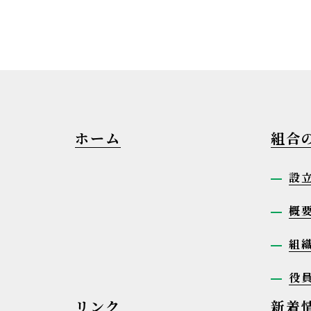
ホーム
組合
設
概
組
役
リンク
新着