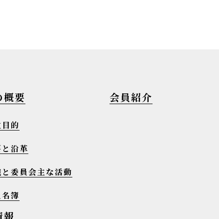
の概要
会員紹介
立目的
要と沿革
織と委員会主な活動
員名簿
情報