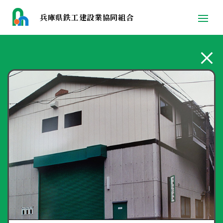
兵庫県鉄工建設業協同組合
t
o
g
g
l
e
n
a
v
i
g
a
t
i
o
n